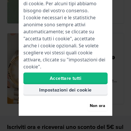
di
cookie
. Per alcuni tipi abbiamo
bisogno del vostro consenso.
Altro
I cookie necessari e le statistiche
anonime sono sempre attivi
automaticamente; se cliccate su
"accetta tutti i cookie", accettate
4 motivi per regalare un
anche i cookie opzionali. Se volete
orologio
scegliere voi stessi quali cookie
Postato
26 maggio 2023
da
Ruben
attivare, cliccate su "impostazioni dei
Un orologio è sempre un
cookie".
regalo speciale. In questo
Accettare tutti
articolo del blog vi mostrere...
Impostazioni dei cookie
Altro
Non ora
Iscriviti ora e riceverai uno sconto del 5€ sul