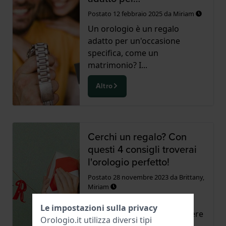
Postato
12 febbraio 2025
da
Miriam
Un orologio è un regalo
adatto per un'occasione
specifica, come un
matrimonio? I...
Altro
Cerchi un regalo? Con
questi 4 consigli troverai
l'orologio perfetto!
Postato
28 novembre 2023
da
Brittany,
Miriam
Cercare un orologio per
Le impostazioni sulla privacy
qualcun altro non deve essere
Orologio.it utilizza diversi tipi
difficile. Con questi quat...