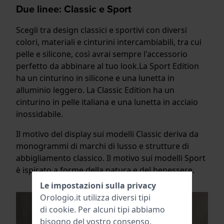
Due linee: Classic e Sport
Scegli tra design classici e sportivi con diversi
colori, materiali e cinturini intercambiabili, tra cui
pelle e silicone, così avrai sempre l'accessorio
perfetto da abbinare al tuo look.La Sport Edition
ha un cinturino in silicone e una lunetta in
alluminio leggero. La Classic Edition ha un
cinturino in pelle italiana e una lunetta in acciaio
inossidabile.
Il motivo del display sui modelli Classic deriva da
monogrammi di marchi di lusso e strutture di
abbigliamento classico. Il motivo sui modelli Sport
è ispirato a forme della natura e del benessere.
Le impostazioni sulla privacy
Orologio.it utilizza diversi tipi
di
cookie
. Per alcuni tipi abbiamo
bisogno del vostro consenso.