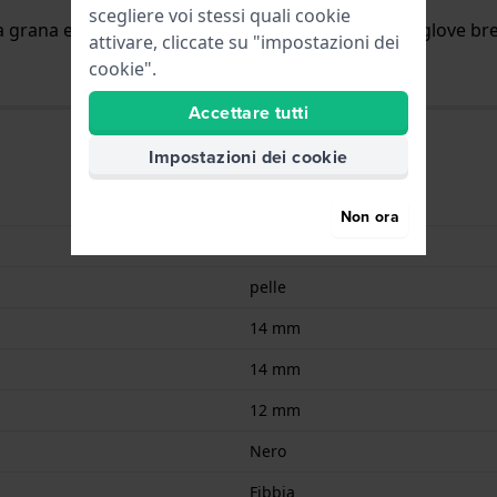
scegliere voi stessi quali cookie
una grana eccezionalmente fine e fodera in pelle Softglove b
attivare, cliccate su "impostazioni dei
cookie".
Accettare tutti
Impostazioni dei cookie
9008678007964
Non ora
Pelle
pelle
14 mm
14 mm
12 mm
Nero
Fibbia