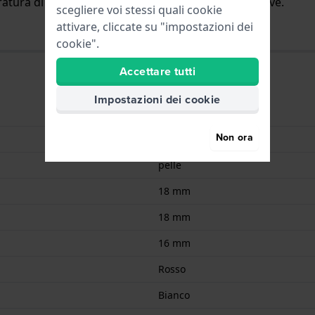
fratura di bufalo e foderato con pelle Hirsch Softglove.
scegliere voi stessi quali cookie
attivare, cliccate su "impostazioni dei
cookie".
Accettare tutti
Impostazioni dei cookie
9008678010551
Non ora
Pelle
pelle
18 mm
18 mm
16 mm
Rosso
Bianco