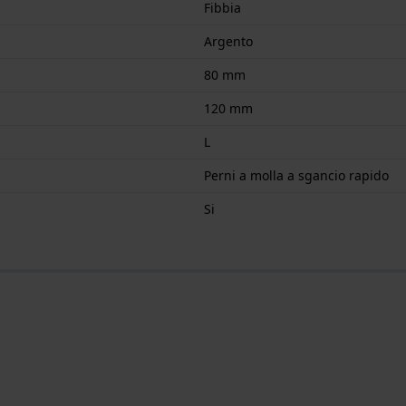
Fibbia
Argento
80 mm
120 mm
L
Perni a molla a sgancio rapido
Si