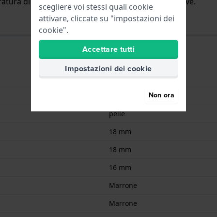
fratura di bufalo e foderato con pelle Hirsch Softglove.
scegliere voi stessi quali cookie
attivare, cliccate su "impostazioni dei
cookie".
Accettare tutti
Impostazioni dei cookie
9008678166197
Non ora
Pelle
pelle
18 mm
18 mm
16 mm
Marrone
Marrone