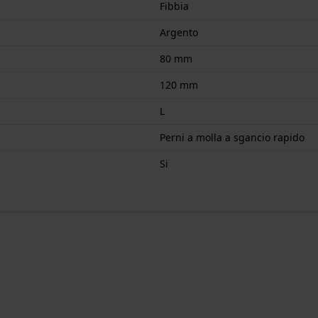
Fibbia
Argento
80 mm
120 mm
L
Perni a molla a sgancio rapido
Si