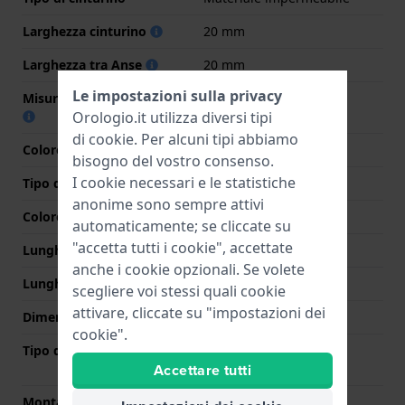
Larghezza cinturino
20 mm
Larghezza tra Anse
20 mm
Le impostazioni sulla privacy
Misura cinturino alla fibbia
18 mm
Orologio.it utilizza diversi tipi
di
cookie
. Per alcuni tipi abbiamo
Colore cinturino
Verde
bisogno del vostro consenso.
I cookie necessari e le statistiche
Tipo di chiusura
Fibbia
anonime sono sempre attivi
Colore Chiusura
Nero
automaticamente; se cliccate su
"accetta tutti i cookie", accettate
Lunghezza Parte Superiore
80 mm
anche i cookie opzionali. Se volete
Lunghezza Parte Inferiore
120 mm
scegliere voi stessi quali cookie
attivare, cliccate su "impostazioni dei
Dimensione del cinturino
L
cookie".
Tipo di montatura
Perni a molla a sgancio
rapido
Accettare tutti
Montatura dritta
Si