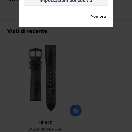
Impostazioni dei cookie
Non ora
Visti di recente
Hirsch
0925088040-5-20