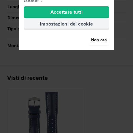
cookie".
Lunghezza Parte Inferiore
120 mm
Accettare tutti
Dimensione del cinturino
L
Impostazioni dei cookie
Tipo di montatura
Perni a molla a sgancio
rapido
Non ora
Montatura dritta
Si
Visti di recente