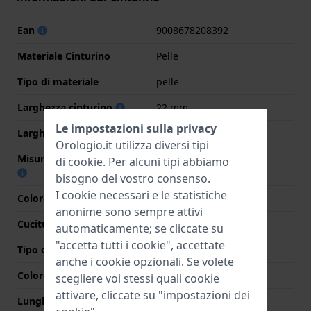
Ean
9008678208392
Materiale Cinturino
Pelle
Tipo di materiale
pelle
Larghezza cinturino
22 mm
Le impostazioni sulla privacy
Larghezza tra Anse
22 mm
Orologio.it utilizza diversi tipi
Misura cinturino alla fibbia
18 mm
di
cookie
. Per alcuni tipi abbiamo
bisogno del vostro consenso.
I cookie necessari e le statistiche
Colore cinturino
Azzurro o blu
anonime sono sempre attivi
Cuciture a colori
Bianco
automaticamente; se cliccate su
"accetta tutti i cookie", accettate
Tipo di chiusura
Fibbia
anche i cookie opzionali. Se volete
Colore Chiusura
Argento
scegliere voi stessi quali cookie
attivare, cliccate su "impostazioni dei
Lunghezza Parte Superiore
80 mm