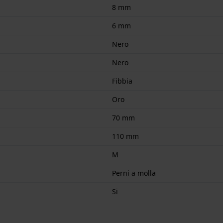
8 mm
6 mm
Nero
Nero
Fibbia
Oro
70 mm
110 mm
M
Perni a molla
Si