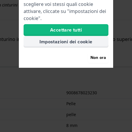
scegliere voi stessi quali cookie
 cinturini superiori a € 50
attivare, cliccate su "impostazioni dei
cookie".
Accettare tutti
nturino in pelle ipoallergenica con un robusto strato superio
Impostazioni dei cookie
Non ora
9008678023230
Pelle
pelle
8 mm