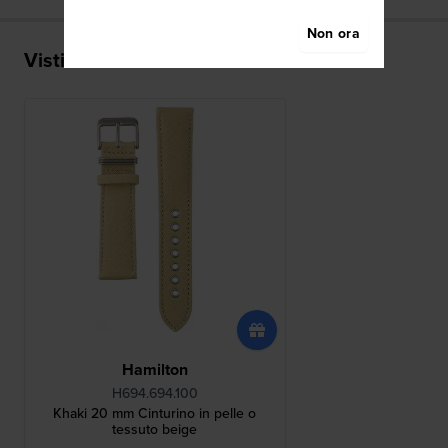
Non ora
Visti di recente
Hamilton
H694.694.100
Khaki 20 mm Cinturino in pelle o
tessuto beige