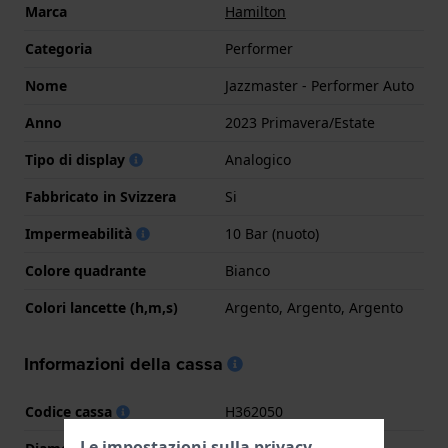
Marca
Hamilton
Categoria
Performer
Nome
Jazzmaster - Performer Auto
Anno
2023 Primavera/Estate
Tipo di display
Analogico
Fabbricato in Svizzera
Si
Impermeabilità
10 Bar (nuoto)
Colore quadrante
Bianco
Colori lancette (h,m,s)
Argento, Argento, Argento
Informazioni della cassa
Codice cassa
H362050
Le impostazioni sulla privacy