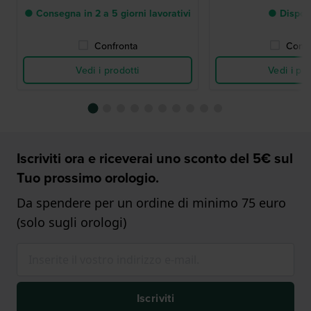
● Consegna in 2 a 5 giorni lavorativi
● Dispon
Confronta
Confr
Vedi i prodotti
Vedi i pro
Iscriviti ora e riceverai uno sconto del 5€ sul
Tuo prossimo orologio.
Da spendere per un ordine di minimo 75 euro
(solo sugli orologi)
Iscriviti