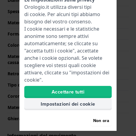
Diametro
38 mm
Orologio.it utilizza diversi tipi
Spessore della cassa
11.5 mm
di
cookie
. Per alcuni tipi abbiamo
bisogno del vostro consenso.
Materiale cassa
Acciaio inox
I cookie necessari e le statistiche
Forma della cassa
Rotondo
anonime sono sempre attivi
automaticamente; se cliccate su
Colore della cassa
Argento
"accetta tutti i cookie", accettate
Materiale del retro della
Acciaio inox
anche i cookie opzionali. Se volete
cassa
scegliere voi stessi quali cookie
attivare, cliccate su "impostazioni dei
Retro cassa
Trasparente
cookie".
Tipo di vetro
Zaffiro
Accettare tutti
Corona
Corona a vite
Impostazioni dei cookie
Materiale della ghiera
Acciaio inox
Ghiera rotante
Nessuna - Fissa
Non ora
Informazioni del movimento