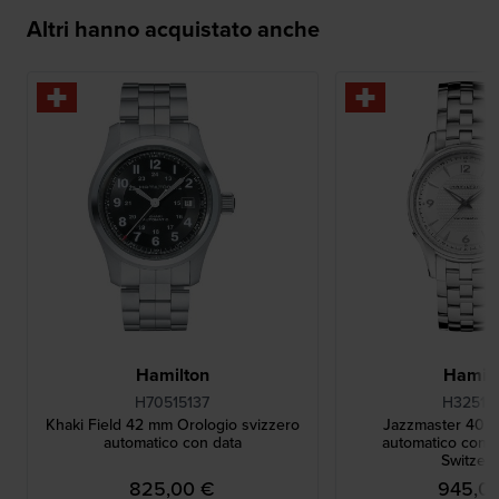
Altri hanno acquistato anche
Hamilton
Hamilt
H70515137
H32515
Khaki Field 42 mm Orologio svizzero
Jazzmaster 40 
automatico con data
automatico con d
Switzerl
825,00 €
945,0