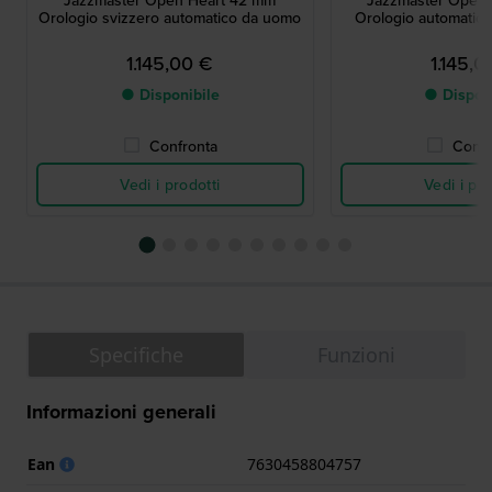
Jazzmaster Open Heart 42 mm
Jazzmaster Open
Orologio svizzero automatico da uomo
Orologio automatico 
1.145,00 €
1.145,0
● Disponibile
● Dispon
Confronta
Confr
Vedi i prodotti
Vedi i pro
Specifiche
Funzioni
Informazioni generali
Ean
7630458804757