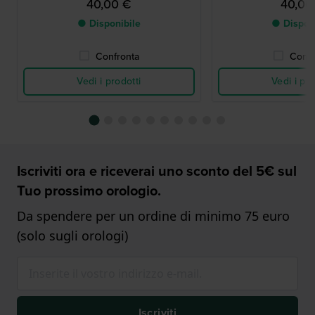
40,00 €
40,00
● Disponibile
● Dispon
Confronta
Confr
Vedi i prodotti
Vedi i pro
Iscriviti ora e riceverai uno sconto del 5€ sul
Tuo prossimo orologio.
Da spendere per un ordine di minimo 75 euro
(solo sugli orologi)
Iscriviti