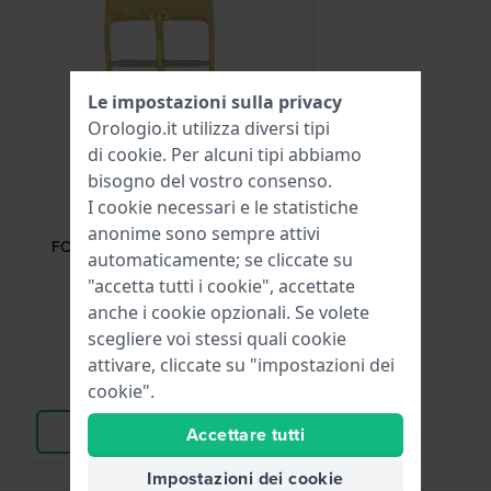
Le impostazioni sulla privacy
Orologio.it utilizza diversi tipi
di
cookie
. Per alcuni tipi abbiamo
bisogno del vostro consenso.
Frederique Constant
I cookie necessari e le statistiche
FC-BUGP20
anonime sono sempre attivi
FC-BUGP20 Fibbia ad ardiglione in
automaticamente; se cliccate su
acciaio rivestito oro 20mm
"accetta tutti i cookie", accettate
42,00 €
anche i cookie opzionali. Se volete
scegliere voi stessi quali cookie
● Disponibile
attivare, cliccate su "impostazioni dei
cookie".
Confronta
Vedi i prodotti
Accettare tutti
Impostazioni dei cookie