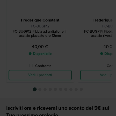
Frederique Constant
Frederique 
FC-BUGP12
FC-BUG
FC-BUGP12 Fibbia ad ardiglione in
FC-BUGP14 Fibbia ad
acciaio placcato oro 12mm
acciaio rivesti
40,00 €
40,00
● Disponibile
● Dispon
Confronta
Confr
Vedi i prodotti
Vedi i pro
Iscriviti ora e riceverai uno sconto del 5€ sul
Tuo prossimo orologio.