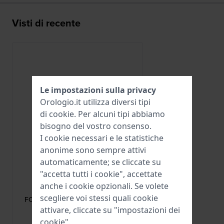
Visti di recente
Le impostazioni sulla privacy
Orologio.it utilizza diversi tipi
di
cookie
. Per alcuni tipi abbiamo
bisogno del vostro consenso.
I cookie necessari e le statistiche
anonime sono sempre attivi
automaticamente; se cliccate su
"accetta tutti i cookie", accettate
Frederique Constant
anche i cookie opzionali. Se volete
FC-BUGP16
scegliere voi stessi quali cookie
FC-BUGP16 Fibbia ad ardiglione in
acciaio rivestito oro 16mm
attivare, cliccate su "impostazioni dei
cookie".