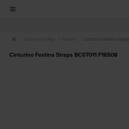
Cinturini orologi
Festina
Cinturino Festina Stra
Cinturino Festina Straps BC07011 F16508