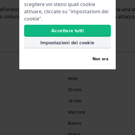
scegliere voi stessi quali cookie
all'orologio per mezzo di perni a molla. Il cinturino ha una l
attivare, cliccate su "impostazioni dei
o cinturino è adatto a tutti gli orologi di Festina con attacco
cookie".
Accettare tutti
Impostazioni dei cookie
Non ora
Pelle
20 mm
18 mm
Marrone
Bianco
Fibbia