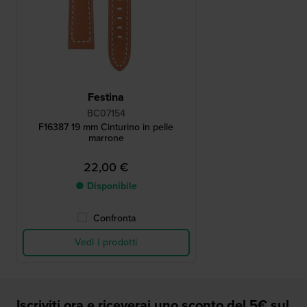
Festina
BC07154
F16387 19 mm Cinturino in pelle
marrone
22,00 €
● Disponibile
Confronta
Vedi i prodotti
Iscriviti ora e riceverai uno sconto del 5€ sul