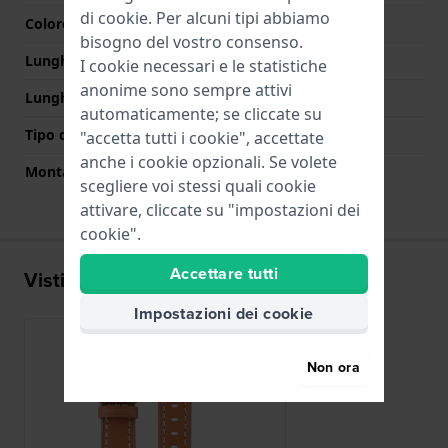
di
cookie
. Per alcuni tipi abbiamo
Colore Chiusura
Argento
bisogno del vostro consenso.
Lunghezza Parte Superiore
70 mm
I cookie necessari e le statistiche
anonime sono sempre attivi
Lunghezza Parte Inferiore
110 mm
automaticamente; se cliccate su
Tipo di montatura
Perni a molla
"accetta tutti i cookie", accettate
anche i cookie opzionali. Se volete
Montatura dritta
Si
scegliere voi stessi quali cookie
attivare, cliccate su "impostazioni dei
cookie".
Accettare tutti
Visti di recente
Impostazioni dei cookie
Non ora