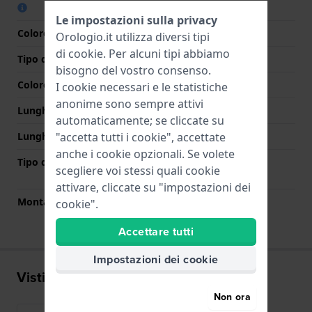
Le impostazioni sulla privacy
Colore cinturino
Nero
Orologio.it utilizza diversi tipi
di
cookie
. Per alcuni tipi abbiamo
Tipo di chiusura
Fibbia
bisogno del vostro consenso.
Colore Chiusura
Oro rosa
I cookie necessari e le statistiche
anonime sono sempre attivi
Lunghezza Parte Superiore
80 mm
automaticamente; se cliccate su
"accetta tutti i cookie", accettate
Lunghezza Parte Inferiore
115 mm
anche i cookie opzionali. Se volete
Tipo di montatura
Perni a molla a sgancio
scegliere voi stessi quali cookie
rapido
attivare, cliccate su "impostazioni dei
Montatura dritta
No
cookie".
Accettare tutti
Impostazioni dei cookie
Visti di recente
Non ora