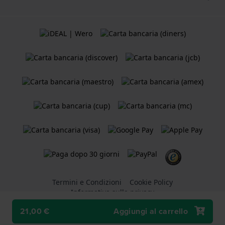
Termini e Condizioni
Cookie Policy
Informativa sulla privacy
21,00 €
Aggiungi al carrello
Un negozio online di
Holland Watch Group B.V.