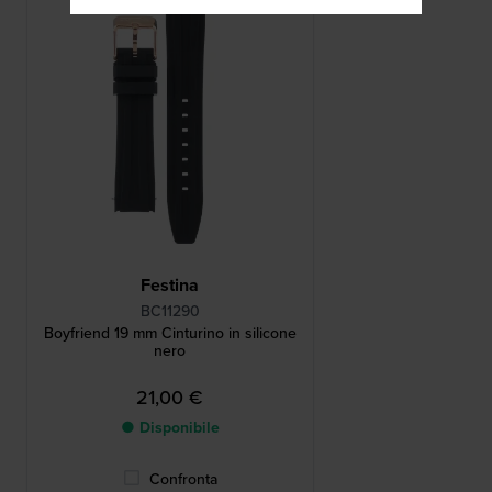
Festina
BC11290
Boyfriend 19 mm Cinturino in silicone
nero
21,00 €
● Disponibile
Confronta