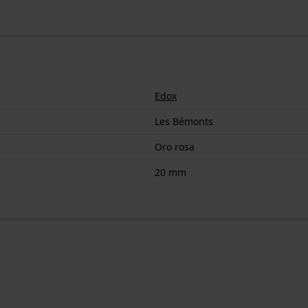
Edox
Les Bémonts
Oro rosa
20 mm