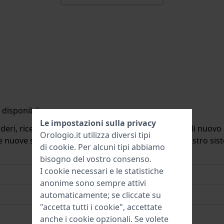
disponibile.
Le impostazioni sulla privacy
deri, riceverete un'e-mail quando il prodotto sarà di nuovo d
Orologio.it utilizza diversi tipi
ulle nuove scorte. Subito dopo viene cancellato dal nostro si
di
cookie
. Per alcuni tipi abbiamo
bisogno del vostro consenso.
I cookie necessari e le statistiche
anonime sono sempre attivi
automaticamente; se cliccate su
"accetta tutti i cookie", accettate
anche i cookie opzionali. Se volete