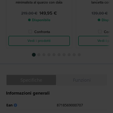
minimalista al quarzo con data
lancetta con 
149,95 €
8
219,00 €
139,00 €
● Disponibile
● Dispon
Confronta
Confr
Vedi i prodotti
Vedi i pro
Specifiche
Funzioni
Informazioni generali
Ean
8718569000707