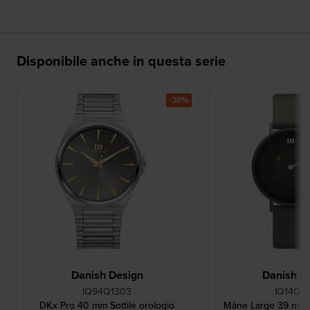
Disponibile anche in questa serie
-30%
Danish Design
Danish D
IQ94Q1303
IQ14Q1
DKx Pro 40 mm Sottile orologio
Måne Large 39 mm 