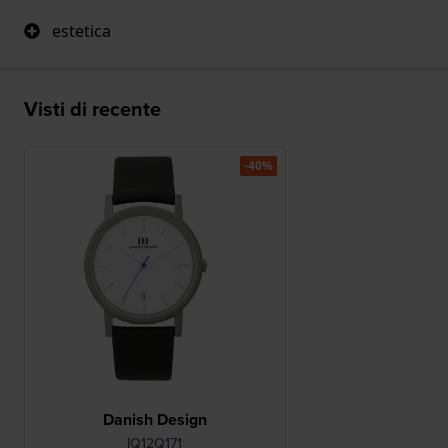
estetica
Visti di recente
-40%
Danish Design
IQ12Q171