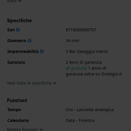
Altro
L'orologio è impermeabile a 3ATM. Questo significa
che l'orologio è impermeabile agli spruzzi. L'orologio
Specifiche
è fornito con 2 Anni di garanzia.
Ean
8718569000707
.
Diametro
34 mm
Impermeabilità
3 Bar (lavaggio mani)
Garanzia
2 Anni di garanzia
gratuita
1 anno di
garanzia extra su Orologio.it
Vedi tutte le specifiche
Funzioni
Tempo
Ore - Lancetta analogica
Calendario
Data - Finestra
Mostra funzioni