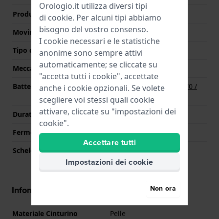
Orologio.it utilizza diversi tipi
Produttore Movimento
Seiko Instruments Inc.
di
cookie
. Per alcuni tipi abbiamo
bisogno del vostro consenso.
Movimento svizzero
No
I cookie necessari e le statistiche
Tipo di display
Analogico
anonime sono sempre attivi
automaticamente; se cliccate su
Meccanismo
Quarzo
"accetta tutti i cookie", accettate
Batteria
Batteria Renata R370 370 /
anche i cookie opzionali. Se volete
SR920W / SG6 / AG6
scegliere voi stessi quali cookie
attivare, cliccate su "impostazioni dei
Durata della batteria
60 mesi
cookie".
Fermo macchina
Si
Accettare tutti
Scheletrato
No
Impostazioni dei cookie
Non ora
Informazioni sul cinturino
Materiale Cinturino
Pelle