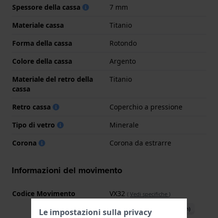
Spessore della cassa
7 mm
Materiale cassa
Titanio
Forma della cassa
Rotondo
Colore della cassa
Argento
Materiale del retro della
Titanio
cassa
Retro cassa
Coperchio a pressione
Tipo di vetro
Minerale
Corona
Corona da estrarre
Informazioni del movimento
Codice Movimento
VX32
(
Vedi specifiche
)
Scarica il manuale (English)
Le impostazioni sulla privacy