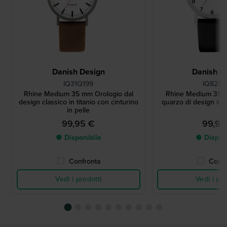
Danish Design
Danish D
IQ31Q199
IQ82Q1
Rhine Medium 35 mm Orologio dal
Rhine Medium 35 m
design classico in titanio con cinturino
quarzo di design in 
in pelle
99,95 €
99,95
● Disponibile
● Dispon
Confronta
Confr
Vedi i prodotti
Vedi i pro