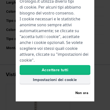
Orologio.it utilizza diversi tipi
Larghezza tra Anse
6 mm
di
cookie
. Per alcuni tipi abbiamo
Colore cinturino
Argento
bisogno del vostro consenso.
I cookie necessari e le statistiche
Tipo di chiusura
Chiusura a gioiello
anonime sono sempre attivi
Colore Chiusura
Argento
automaticamente; se cliccate su
"accetta tutti i cookie", accettate
Tipo di montatura
Perni in acciaio
anche i cookie opzionali. Se volete
Montatura dritta
No
scegliere voi stessi quali cookie
attivare, cliccate su "impostazioni dei
cookie".
Accettare tutti
Visti di recente
Impostazioni dei cookie
Non ora