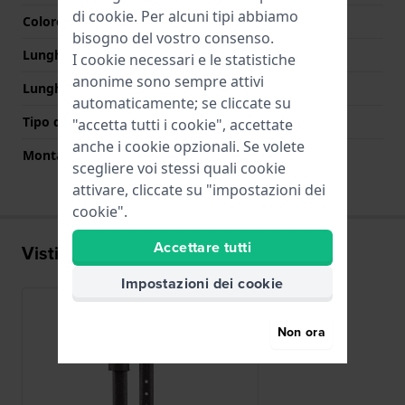
di
cookie
. Per alcuni tipi abbiamo
Colore Chiusura
Oro
bisogno del vostro consenso.
Lunghezza Parte Superiore
70 mm
I cookie necessari e le statistiche
anonime sono sempre attivi
Lunghezza Parte Inferiore
105 mm
automaticamente; se cliccate su
Tipo di montatura
Perni a molla
"accetta tutti i cookie", accettate
anche i cookie opzionali. Se volete
Montatura dritta
Si
scegliere voi stessi quali cookie
attivare, cliccate su "impostazioni dei
cookie".
Accettare tutti
Visti di recente
Impostazioni dei cookie
Non ora