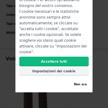
bisogno del vostro consenso.
Tipo di chiusura
Fibbia
I cookie necessari e le statistiche
Colore Chiusura
Argento
anonime sono sempre attivi
automaticamente; se cliccate su
Tipo di montatura
Perni a molla
"accetta tutti i cookie", accettate
Montatura dritta
Si
anche i cookie opzionali. Se volete
scegliere voi stessi quali cookie
attivare, cliccate su "impostazioni dei
cookie".
Visti di recente
Accettare tutti
Impostazioni dei cookie
Non ora