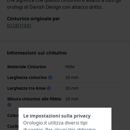
orologi di Danish Design con attacco dritto.
Cinturino originale per
IQ24Q1041
Informazioni sul cinturino
Materiale Cinturino
Pelle
Larghezza cinturino
20 mm
Larghezza tra Anse
20 mm
Misura cinturino alla fibbia
20 mm
Colore cinturino
Nero
Le impostazioni sulla privacy
Orologio.it utilizza diversi tipi
Cuciture a colori
Rosso
di
cookie
. Per alcuni tipi abbiamo