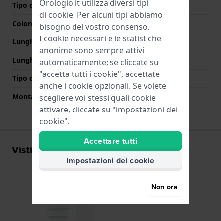
Orologio.it utilizza diversi tipi
Tipo di chiusura
Fibbia
di
cookie
. Per alcuni tipi abbiamo
Colore Chiusura
Argento
bisogno del vostro consenso.
I cookie necessari e le statistiche
Lunghezza Parte Superiore
80 mm
anonime sono sempre attivi
Lunghezza Parte Inferiore
120 mm
automaticamente; se cliccate su
"accetta tutti i cookie", accettate
Tipo di montatura
Perni a molla
anche i cookie opzionali. Se volete
Montatura dritta
Si
scegliere voi stessi quali cookie
attivare, cliccate su "impostazioni dei
cookie".
Accettare tutti
Visti di recente
Impostazioni dei cookie
Non ora