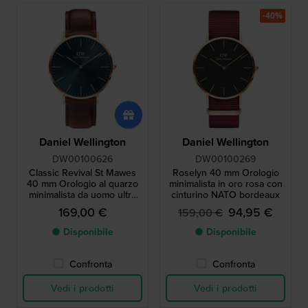
-40%
Daniel Wellington
Daniel Wellington
DW00100626
DW00100269
Classic Revival St Mawes
Roselyn 40 mm Orologio
40 mm Orologio al quarzo
minimalista in oro rosa con
minimalista da uomo ultra
cinturino NATO bordeaux
sottile
169,00 €
94,95 €
159,00 €
● Disponibile
● Disponibile
Confronta
Confronta
Vedi i prodotti
Vedi i prodotti