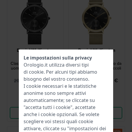
Daniel Wellington
Daniel Wellington
DW00100714
DW00100713
Le impostazioni sulla privacy
Classic 40 mm Orologio da
Classic 40 mm Orologio da
Orologio.it utilizza diversi tipi
uomo al quarzo con piccoli
uomo al quarzo con piccoli
di
cookie
. Per alcuni tipi abbiamo
secondi
secondi
bisogno del vostro consenso.
144,95 €
149,95 €
209,00 €
209,00 €
I cookie necessari e le statistiche
● Disponibile
● Disponibile
anonime sono sempre attivi
automaticamente; se cliccate su
Confronta
Confronta
"accetta tutti i cookie", accettate
Vedi i prodotti
Vedi i prodotti
anche i cookie opzionali. Se volete
scegliere voi stessi quali cookie
attivare, cliccate su "impostazioni dei
-30%