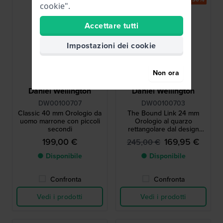
cookie".
Accettare tutti
Impostazioni dei cookie
Non ora
Daniel Wellington
Daniel Wellington
DW00100707
DW00100703
Classic 40 mm Orologio da
The Bound Link 24 mm
uomo marrone con piccoli
Orologio al quarzo
secondi
rettangolare dal design
minimalista
199,00 €
169,95 €
245,00 €
● Disponibile
● Disponibile
Confronta
Confronta
Vedi i prodotti
Vedi i prodotti