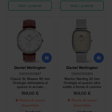
Vedi i prodotti
Vedi i prodotti
Daniel Wellington
Daniel Wellington
DW00100867
DW00100814
Classic St. Mawes 40 mm
Marlon Sterling 32 mm
Orologio minimalista al
Orologio al quarzo ultra
quarzo in acciaio
sottile a forma di cuscino
inossidabile con piccoli
199,00 €
169,00 €
secondi
● Presto di nuovo
● Presto di nuovo
disponibile
disponibile
Confronta
Confronta