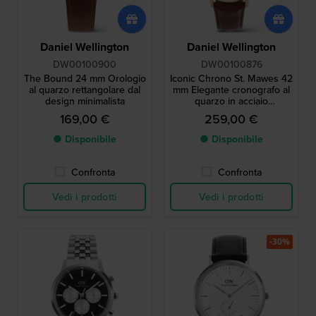
Daniel Wellington
Daniel Wellington
DW00100900
DW00100876
The Bound 24 mm Orologio
Iconic Chrono St. Mawes 42
al quarzo rettangolare dal
mm Elegante cronografo al
design minimalista
quarzo in acciaio
inossidabile
169,00 €
259,00 €
● Disponibile
● Disponibile
Confronta
Confronta
Vedi i prodotti
Vedi i prodotti
-30%