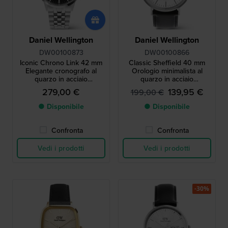
Daniel Wellington
Daniel Wellington
DW00100873
DW00100866
Iconic Chrono Link 42 mm
Classic Sheffield 40 mm
Elegante cronografo al
Orologio minimalista al
quarzo in acciaio
quarzo in acciaio
inossidabile
inossidabile con piccoli
279,00 €
139,95 €
199,00 €
secondi
● Disponibile
● Disponibile
Confronta
Confronta
Vedi i prodotti
Vedi i prodotti
-30%