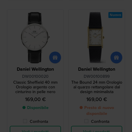
Nuovo
Daniel Wellington
Daniel Wellington
DW00100020
DW00100899
Classic Sheffield 40 mm
The Bound 24 mm Orologio
Orologio argento con
al quarzo rettangolare dal
cinturino in pelle nero
design minimalista
169,00 €
169,00 €
● Disponibile
● Presto di nuovo
disponibile
Confronta
Confronta
Vedi i prodotti
Vedi i prodotti