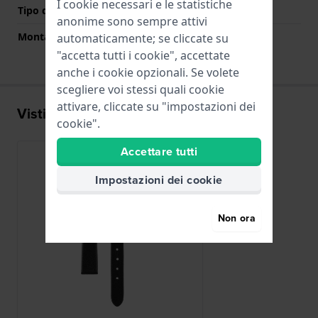
I cookie necessari e le statistiche
Tipo di montatura
Perni a molla
anonime sono sempre attivi
Montatura dritta
Si
automaticamente; se cliccate su
"accetta tutti i cookie", accettate
anche i cookie opzionali. Se volete
scegliere voi stessi quali cookie
attivare, cliccate su "impostazioni dei
Visti di recente
cookie".
Accettare tutti
Impostazioni dei cookie
Non ora