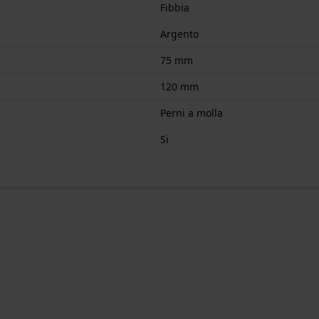
Fibbia
Argento
75 mm
120 mm
Perni a molla
Si