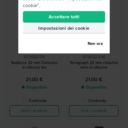
cookie".
Accettare tutti
Impostazioni dei cookie
Non ora
Wenger
Wenger
07.3522.011
07.3022.036
Seaforce 22 mm Cinturino
Terragraph 22 mm cinturino
in silicone blu
nero in silicone
21,00 €
21,00 €
● Disponibile
● Disponibile
Confronta
Confronta
Vedi i prodotti
Vedi i prodotti