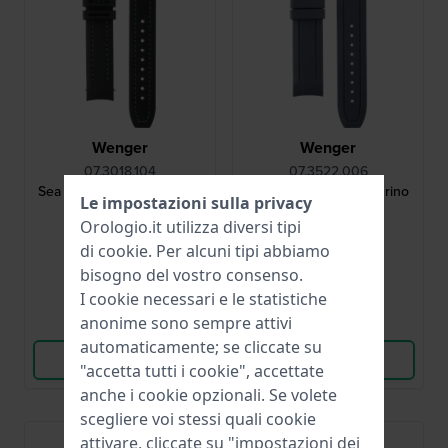
Wenger
Wenger
07.3018.104
07.3522.006
Sea Force 18 mm cinturino
Seaforce 22 mm Cinturino
Le impostazioni sulla privacy
nero in silicone
in silicone blu
Orologio.it utilizza diversi tipi
21,00 €
21,00 €
di
cookie
. Per alcuni tipi abbiamo
bisogno del vostro consenso.
● Disponibile
● Disponibile
I cookie necessari e le statistiche
anonime sono sempre attivi
Confronta
Confronta
automaticamente; se cliccate su
Vedi i prodotti
Vedi i prodotti
"accetta tutti i cookie", accettate
anche i cookie opzionali. Se volete
scegliere voi stessi quali cookie
attivare, cliccate su "impostazioni dei