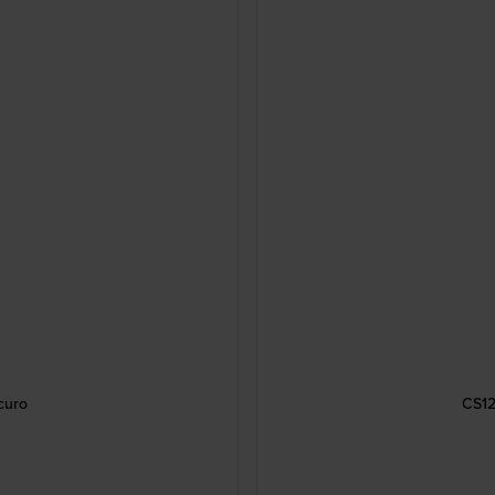
curo
CS12