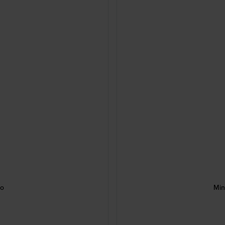
io
Min