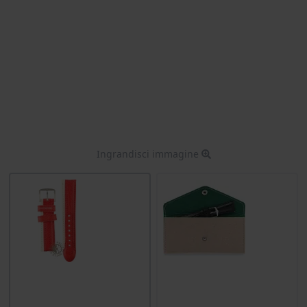
Ingrandisci immagine