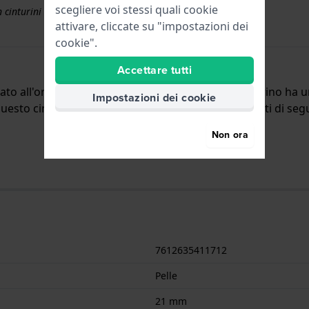
scegliere voi stessi quali cookie
 cinturini superiori a € 50
attivare, cliccate su "impostazioni dei
cookie".
Accettare tutti
gato all'orologio per mezzo di perni a molla. Il cinturino ha 
Impostazioni dei cookie
uesto cinturino è adatto solo per gli orologi elencati di segu
Non ora
7612635411712
Pelle
21 mm