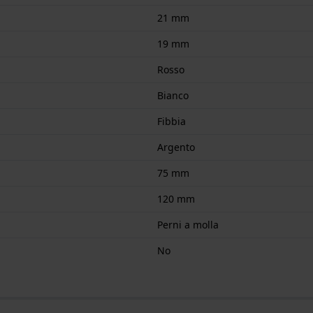
21 mm
19 mm
Rosso
Bianco
Fibbia
Argento
75 mm
120 mm
Perni a molla
No