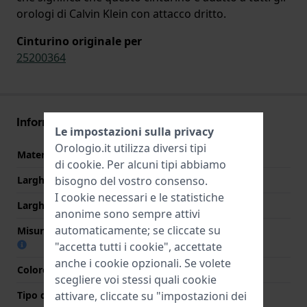
orologi di Calvin Klein con attacco dritto.
Cinturino originale per
25200364
Informazioni sul cinturino
Le impostazioni sulla privacy
Orologio.it utilizza diversi tipi
Materiale Cinturino
Pelle
di
cookie
. Per alcuni tipi abbiamo
bisogno del vostro consenso.
Larghezza cinturino
22 mm
I cookie necessari e le statistiche
Larghezza tra Anse
22 mm
anonime sono sempre attivi
automaticamente; se cliccate su
Misura cinturino alla fibbia
20 mm
"accetta tutti i cookie", accettate
anche i cookie opzionali. Se volete
Colore cinturino
Nero
scegliere voi stessi quali cookie
attivare, cliccate su "impostazioni dei
Tipo di chiusura
Fibbia