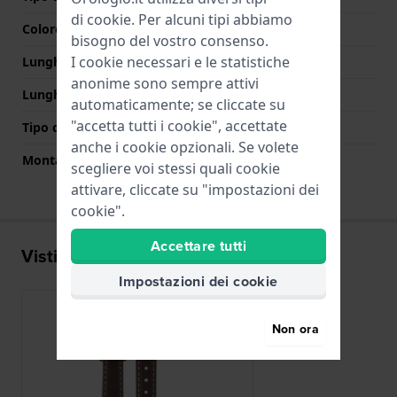
di
cookie
. Per alcuni tipi abbiamo
Colore Chiusura
N/D
bisogno del vostro consenso.
I cookie necessari e le statistiche
Lunghezza Parte Superiore
75 mm
anonime sono sempre attivi
Lunghezza Parte Inferiore
115 mm
automaticamente; se cliccate su
"accetta tutti i cookie", accettate
Tipo di montatura
Perni a molla
anche i cookie opzionali. Se volete
Montatura dritta
Si
scegliere voi stessi quali cookie
attivare, cliccate su "impostazioni dei
cookie".
Accettare tutti
Visti di recente
Impostazioni dei cookie
Non ora