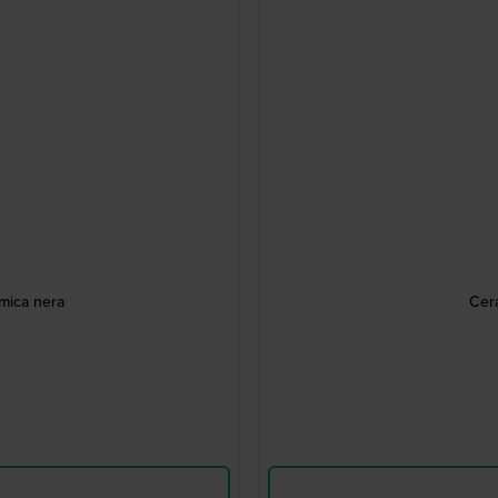
mica nera
Cer