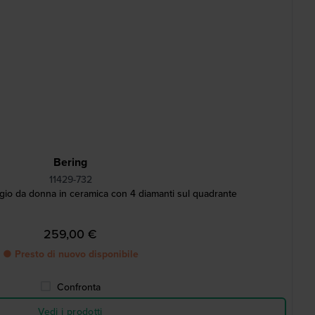
Bering
11429-732
io da donna in ceramica con 4 diamanti sul quadrante
259,00 €
● Presto di nuovo disponibile
Confronta
Vedi i prodotti