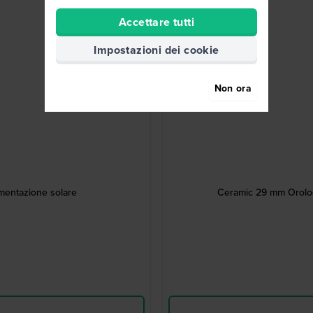
Accettare tutti
Impostazioni dei cookie
Non ora
imentazione solare
Ceramic 29 mm Orolog