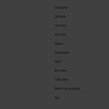
Silicone
28 mm
16 mm
22 mm
Nero
Nessuno
N/D
85 mm
100 mm
Perni in acciaio
No