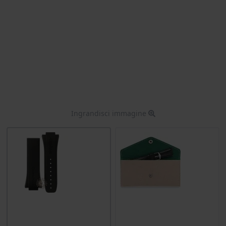
Ingrandisci immagine