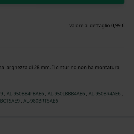
valore al dettaglio 0,99 €
a una larghezza di 28 mm. Il cinturino non ha montatura
E9
,
AL-950BB4FBAE6
,
AL-950LBBB4AE6
,
AL-950BR4AE6
,
0BCT5AE9
,
AL-980BRT5AE6