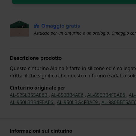
Omaggio gratis
Astuccio per un cinturino o un orologio. Omaggio con
Descrizione prodotto
Questo cinturino Alpina è fatto in silicone ed è collega
dritta, il che significa che questo cinturino è adatto sol
Cinturino originale per
AL-525LBS5AE6B
,
AL-850BB4AE6
,
AL-850BB4FBAE6
,
AL
AL-950LBBB4FBAE6
,
AL-950LBG4FBAE9
,
AL-980BBT5AE
Informazioni sul cinturino