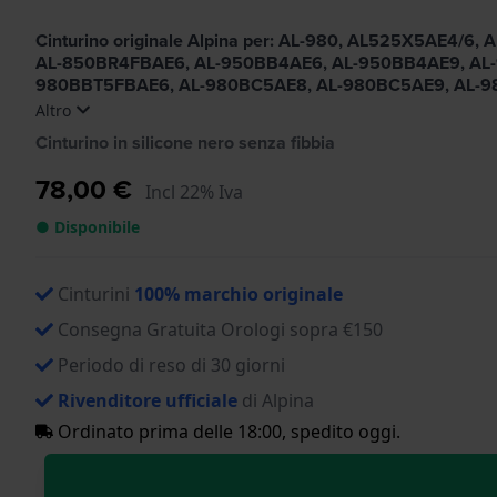
Cinturino originale Alpina per: AL-980, AL525X5AE
AL-850BR4FBAE6, AL-950BB4AE6, AL-950BB4AE9, AL
980BBT5FBAE6, AL-980BC5AE8, AL-980BC5AE9, AL-
Altro
Cinturino in silicone nero senza fibbia
78,00 €
Incl 22% Iva
● Disponibile
Cinturini
100% marchio originale
Consegna Gratuita Orologi sopra €150
Periodo di reso di 30 giorni
Rivenditore ufficiale
di Alpina
Ordinato prima delle 18:00, spedito oggi.