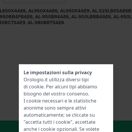
4/6, AL850X4AE6, AL950X4AE6, AL950X4AE9, AL-525LBS5AE
-950BB4FBAE6, AL-950BR4AE6, AL-950LBBB4AE6, AL-950
980BCT5AE9, AL-980BRT5AE6
Le impostazioni sulla privacy
Orologio.it utilizza diversi tipi
di
cookie
. Per alcuni tipi abbiamo
bisogno del vostro consenso.
I cookie necessari e le statistiche
anonime sono sempre attivi
automaticamente; se cliccate su
"accetta tutti i cookie", accettate
Aggiungi al carrello
anche i cookie opzionali. Se volete