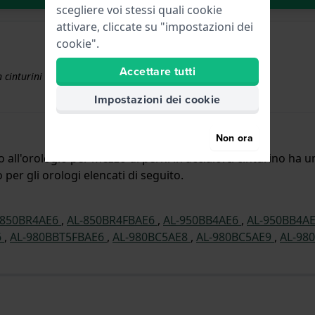
scegliere voi stessi quali cookie
attivare, cliccate su "impostazioni dei
cookie".
Accettare tutti
 cinturini superiori a € 50
Impostazioni dei cookie
Non ora
to all'orologio per mezzo di perni in acciaio. Il cinturino h
o per gli orologi elencati di seguito.
-850BR4AE6
,
AL-850BR4FBAE6
,
AL-950BB4AE6
,
AL-950BB4A
6
,
AL-980BBT5FBAE6
,
AL-980BC5AE8
,
AL-980BC5AE9
,
AL-98