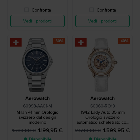
Confronta
Confronta
Vedi i prodotti
Vedi i prodotti
-30%
-40%
Aerowatch
Aerowatch
60998-AA01-M
60960-RO19
Milan 41 mm Orologio
1942 Lady Auto 35 mm
svizzero dal design
Orologio svizzero
moderno
automatico scheletrato con
diamanti
1.199,95 €
1.599,95 €
1.780,00 €
2.590,00 €
● Disponibile
● Disponibile