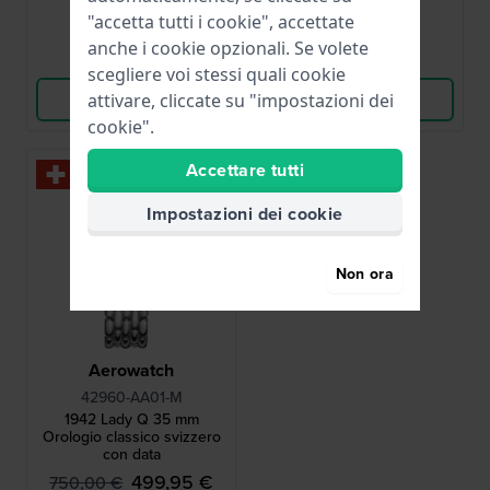
● Disponibile
● Disponibile
"accetta tutti i cookie", accettate
anche i cookie opzionali. Se volete
Confronta
Confronta
scegliere voi stessi quali cookie
Vedi i prodotti
Vedi i prodotti
attivare, cliccate su "impostazioni dei
cookie".
Accettare tutti
-35%
Impostazioni dei cookie
Non ora
Aerowatch
42960-AA01-M
1942 Lady Q 35 mm
Orologio classico svizzero
con data
499,95 €
750,00 €