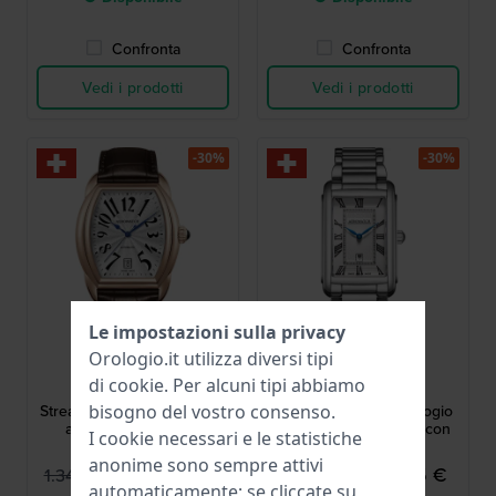
Confronta
Confronta
Vedi i prodotti
Vedi i prodotti
-30%
-30%
Le impostazioni sulla privacy
Orologio.it utilizza diversi tipi
Aerowatch
Aerowatch
di
cookie
. Per alcuni tipi abbiamo
60959-RO06
49988-AA01-M
Streamline 37 mm Orologio
Intuition 27.5 mm Orologio
bisogno del vostro consenso.
automatico svizzero
svizzero rettangolare con
I cookie necessari e le statistiche
tonneau
data
anonime sono sempre attivi
899,95 €
599,95 €
1.340,00 €
860,00 €
automaticamente; se cliccate su