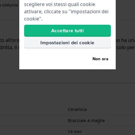
scegliere voi stessi quali cookie
 cinturini superiori a € 50
attivare, cliccate su "impostazioni dei
cookie".
Accettare tutti
to all'orologio per mezzo di perni a molla. Il cinturino ha 
Impostazioni dei cookie
tta, il che significa che questo cinturino è adatto solo per 
Non ora
Ceramica
Bracciale a maglie
14 mm