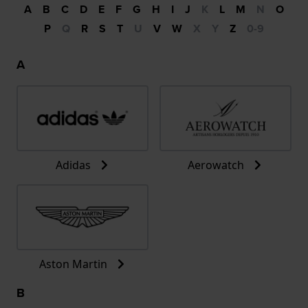
A
B
C
D
E
F
G
H
I
J
K
L
M
N
O
P
Q
R
S
T
U
V
W
X
Y
Z
0-9
A
Adidas
Aerowatch
Aston Martin
B