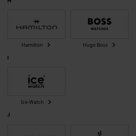
H
Hamilton
Hugo Boss
I
Ice-Watch
J