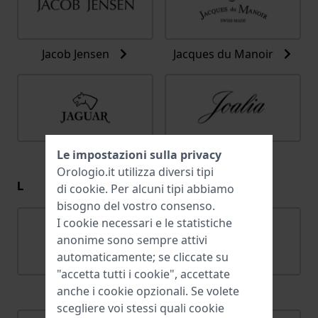
Jacob Jensen
Jacques du Manoir
Le impostazioni sulla privacy
Jaguar
Joalia
Orologio.it utilizza diversi tipi
L
di
cookie
. Per alcuni tipi abbiamo
bisogno del vostro consenso.
I cookie necessari e le statistiche
anonime sono sempre attivi
automaticamente; se cliccate su
"accetta tutti i cookie", accettate
Lacoste
Ligure
anche i cookie opzionali. Se volete
scegliere voi stessi quali cookie