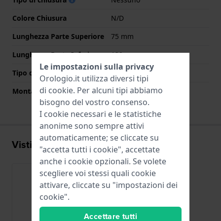
Colore Chiusura
N/D
Lunghezza Parte Superiore
75 mm
Lunghezza Parte Inferiore
130 mm
Le impostazioni sulla privacy
Tipo di montatura
Perni a molla
Orologio.it utilizza diversi tipi
di
cookie
. Per alcuni tipi abbiamo
Montatura dritta
Si
bisogno del vostro consenso.
I cookie necessari e le statistiche
anonime sono sempre attivi
automaticamente; se cliccate su
Visti di recente
"accetta tutti i cookie", accettate
anche i cookie opzionali. Se volete
scegliere voi stessi quali cookie
attivare, cliccate su "impostazioni dei
cookie".
Accettare tutti