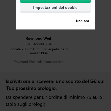
Impostazioni dei cookie
Non ora
Raymond Weil
SI2001-5588J-C-6
Toccata 20 mm Cinturino in pelle nero
senza fibbia
Raymond Weil collezione storica
Iscriviti ora e riceverai uno sconto del 5€ sul
Tuo prossimo orologio.
Da spendere per un ordine di minimo 75 euro
(solo sugli orologi)