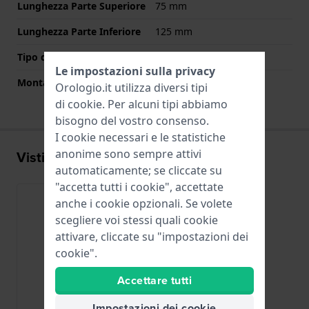
Lunghezza Parte Superiore
75 mm
Lunghezza Parte Inferiore
125 mm
Tipo di montatura
Perni a molla
Le impostazioni sulla privacy
Montatura dritta
No
Orologio.it utilizza diversi tipi
di
cookie
. Per alcuni tipi abbiamo
bisogno del vostro consenso.
I cookie necessari e le statistiche
anonime sono sempre attivi
Visti di recente
automaticamente; se cliccate su
"accetta tutti i cookie", accettate
anche i cookie opzionali. Se volete
scegliere voi stessi quali cookie
attivare, cliccate su "impostazioni dei
cookie".
Accettare tutti
Impostazioni dei cookie