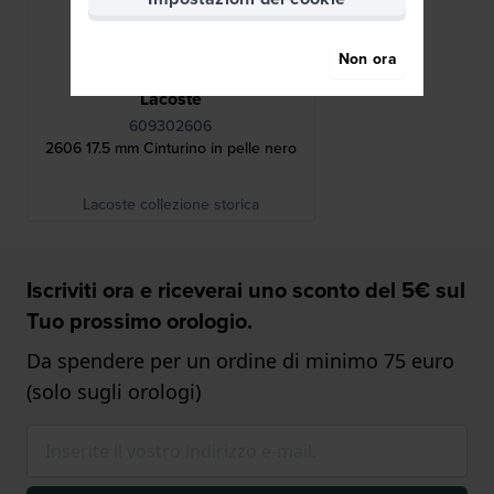
Non ora
Lacoste
609302606
2606 17.5 mm Cinturino in pelle nero
Lacoste collezione storica
Iscriviti ora e riceverai uno sconto del 5€ sul
Tuo prossimo orologio.
Da spendere per un ordine di minimo 75 euro
(solo sugli orologi)