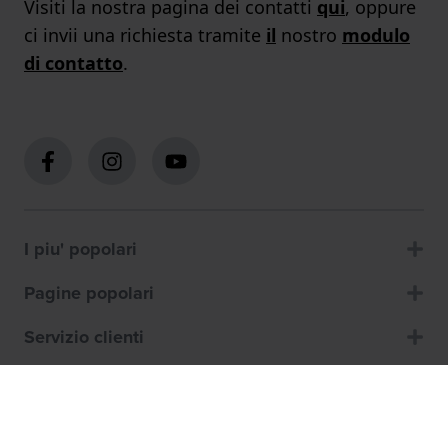
Visiti la nostra pagina dei contatti
qui
, oppure
ci invii una richiesta tramite
il
nostro
modulo
di contatto
.
I piu' popolari
Pagine popolari
Servizio clienti
Chi siamo
Contattaci