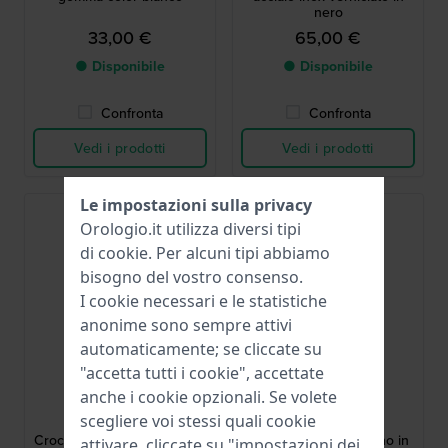
nero
33,00 €
65,00 €
● Disponibile
● Disponibile
Confronta
Confronta
Vedi i prodotti
Vedi i prodotti
Le impostazioni sulla privacy
Orologio.it utilizza diversi tipi
di
cookie
. Per alcuni tipi abbiamo
bisogno del vostro consenso.
I cookie necessari e le statistiche
anonime sono sempre attivi
automaticamente; se cliccate su
"accetta tutti i cookie", accettate
Lacoste
Lacoste
anche i cookie opzionali. Se volete
scegliere voi stessi quali cookie
609002450
609002459
Crocorigin 20 mm Cinturino
Replay 21 mm Cinturino in
attivare, cliccate su "impostazioni dei