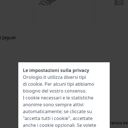
i Jaguar
Le impostazioni sulla privacy
Orologio.it utilizza diversi tipi
di
cookie
. Per alcuni tipi abbiamo
8430622854989
bisogno del vostro consenso.
41 mm
I cookie necessari e le statistiche
anonime sono sempre attivi
5 Bar (doccia)
automaticamente; se cliccate su
2 Anni di garanzia
"accetta tutti i cookie", accettate
gratuita
1 anno di garanzia ext
anche i cookie opzionali. Se volete