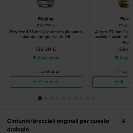
Festina
Festi
F20753/4
F20640
Boyfriend 38 mm Cronografo al quarzo
Alegria 37 mm Orolog
colorato con quadrante 24h
acciaio inossidabile
raggie
139,00 €
129,0
● Disponibile
● Dispon
Confronta
Confr
Vedi i prodotti
Vedi i pro
Cinturini/bracciali originali per questo
orologio