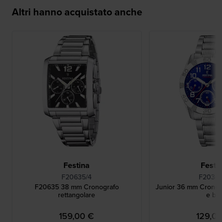
Altri hanno acquistato anche
Festina
Festi
F20635/4
F20345
F20635 38 mm Cronografo
Junior 36 mm Crono a
rettangolare
e blu
159,00 €
129,0