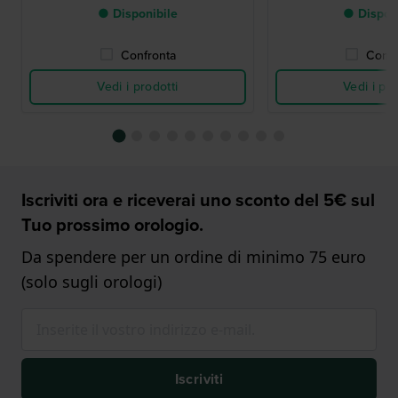
● Disponibile
● Dispon
Confronta
Confr
Vedi i prodotti
Vedi i pro
Iscriviti ora e riceverai uno sconto del 5€ sul
Tuo prossimo orologio.
Da spendere per un ordine di minimo 75 euro
(solo sugli orologi)
Iscriviti