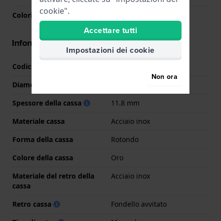
cookie".
Colori lancette (h,m,s)
Oro, Oro, Oro
Accettare tutti
Informazioni della cassa
Impostazioni dei cookie
Codice cassa
F20609
Non ora
Diametro
38 mm
Spessore della cassa
11.8 mm
Materiale cassa
Acciaio inox
Forma della cassa
Rotondo
Colore della cassa
Oro
Materiale del retro della
Acciaio inox
cassa
Retro cassa
Fondello avvitato