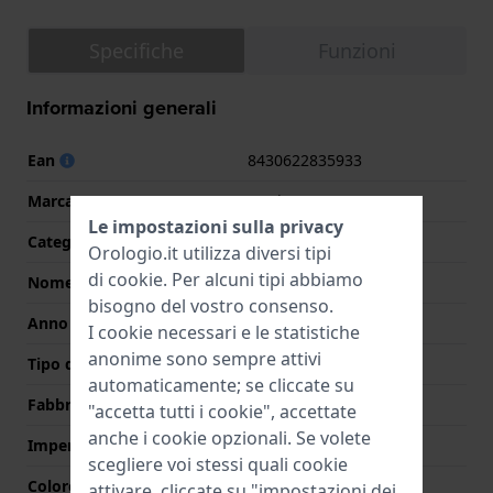
Specifiche
Funzioni
Informazioni generali
Ean
8430622835933
Marca
Festina
Le impostazioni sulla privacy
Categoria
Boyfriend
Orologio.it utilizza diversi tipi
di
cookie
. Per alcuni tipi abbiamo
Nome
Boyfriend
bisogno del vostro consenso.
Anno
2025 Primavera/Estate
I cookie necessari e le statistiche
anonime sono sempre attivi
Tipo di display
Analogico
automaticamente; se cliccate su
Fabbricato in Svizzera
No
"accetta tutti i cookie", accettate
anche i cookie opzionali. Se volete
Impermeabilità
10 Bar (nuoto)
scegliere voi stessi quali cookie
Colore quadrante
Mutlicolore
attivare, cliccate su "impostazioni dei