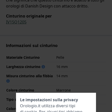
orologi di Danish Design con attacco dritto.
Cinturino originale per
IV15Q1205
Informazioni sul cinturino
Materiale Cinturino
Pelle
Larghezza cinturino
16 mm
Misura cinturino alla fibbia
14 mm
Colore cinturino
Marrone
Tipo di chiusura
Fibbia
Le impostazioni sulla privacy
Orologio.it utilizza diversi tipi
Colore Chiusura
Oro
di
cookie
. Per alcuni tipi abbiamo