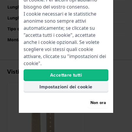
bisogno del vostro consenso.
Lunghezza Parte Superiore
70 mm
I cookie necessari e le statistiche
Lunghezza Parte Inferiore
110 mm
anonime sono sempre attivi
automaticamente; se cliccate su
Tipo di montatura
Perni a molla
"accetta tutti i cookie", accettate
Montatura dritta
Si
anche i cookie opzionali. Se volete
scegliere voi stessi quali cookie
attivare, cliccate su "impostazioni dei
cookie".
Visti di recente
Accettare tutti
Impostazioni dei cookie
Non ora