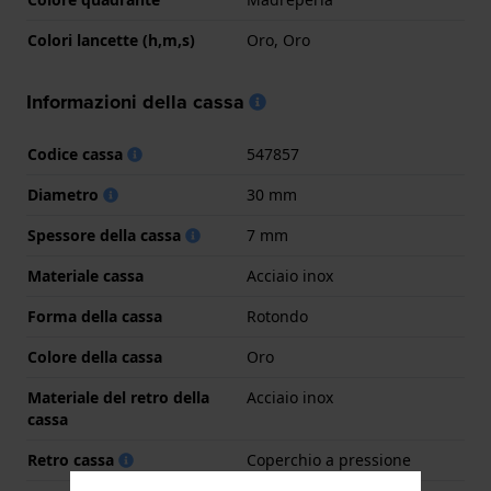
Colori lancette (h,m,s)
Oro, Oro
Informazioni della cassa
Codice cassa
547857
Diametro
30 mm
Spessore della cassa
7 mm
Materiale cassa
Acciaio inox
Forma della cassa
Rotondo
Colore della cassa
Oro
Materiale del retro della
Acciaio inox
cassa
Retro cassa
Coperchio a pressione