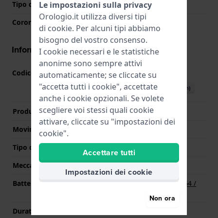
Le impostazioni sulla privacy
Tipo di vetro
Zaffiro
Orologio.it utilizza diversi tipi
Corona
Corona da estrarre
di
cookie
. Per alcuni tipi abbiamo
bisogno del vostro consenso.
Informazioni del movimento
I cookie necessari e le statistiche
anonime sono sempre attivi
Codice Movimento
762
automaticamente; se cliccate su
(
Vedi specifiche
)
"accetta tutti i cookie", accettate
Scarica il manuale (English)
anche i cookie opzionali. Se volete
scegliere voi stessi quali cookie
Produttore Movimento
Ronda
attivare, cliccate su "impostazioni dei
Movimento svizzero
No
cookie".
Tipo di display
Analogico
Accettare tutti
Meccanismo
Quarzo
Impostazioni dei cookie
Batteria
Batteria Renata R364 364 /
SR621SW
Non ora
Durata della batteria
120 mesi