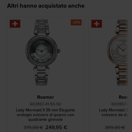
Altri hanno acquistato anche
-35%
Roamer
Roam
602857-41-50-50
600857-49
Lady Mermaid II 36 mm Elegante
Lady Mermaid 36
orologio svizzero al quarzo con
svizzero da don
quadrante girevole
249,95 €
2
379,00 €
399,00 €