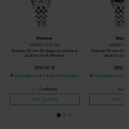
Roamer
Roam
547857-41-25-50
547857-41
Soleure 30 mm Orologio da donna al
Soleure 30 mm Orolo
quarzo con 4 diamanti
quarzo con 4 
399,00 €
399,0
● Consegna in 3 a 6 giorni lavorativi
● Consegna in 3 a 6 g
Confronta
Confr
Vedi i prodotti
Vedi i pro