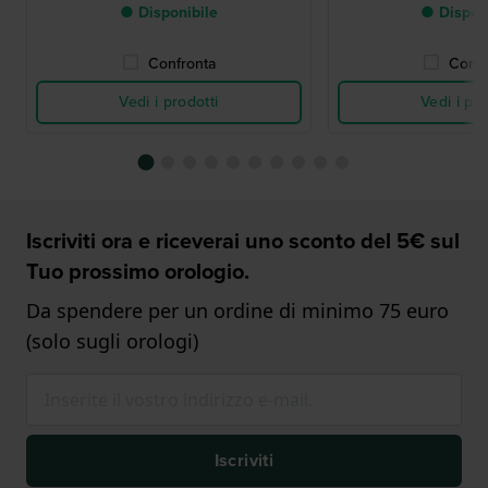
● Disponibile
● Dispon
Confronta
Confr
Vedi i prodotti
Vedi i pro
Iscriviti ora e riceverai uno sconto del 5€ sul
Tuo prossimo orologio.
Da spendere per un ordine di minimo 75 euro
(solo sugli orologi)
Iscriviti