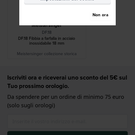
Non ora
Meistersinger
DF.18
DF.18 Fibbia a farfalla in acciaio
inossidabile 18 mm
Meistersinger collezione storica
Iscriviti ora e riceverai uno sconto del 5€ sul
Tuo prossimo orologio.
Da spendere per un ordine di minimo 75 euro
(solo sugli orologi)