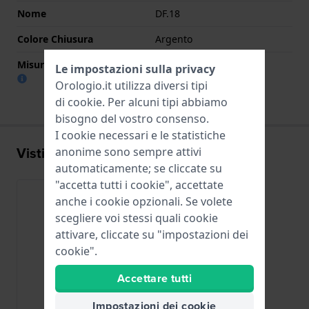
Nome
DF.18
Colore Chiusura
Argento
Misura cinturino alla fibbia
18 mm
Le impostazioni sulla privacy
Orologio.it utilizza diversi tipi
di
cookie
. Per alcuni tipi abbiamo
bisogno del vostro consenso.
I cookie necessari e le statistiche
Visti di recente
anonime sono sempre attivi
automaticamente; se cliccate su
"accetta tutti i cookie", accettate
anche i cookie opzionali. Se volete
scegliere voi stessi quali cookie
attivare, cliccate su "impostazioni dei
cookie".
Accettare tutti
Impostazioni dei cookie