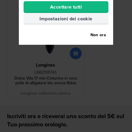
Accettare tutti
Impostazioni dei cookie
Non ora
Longines
L682159743
Dolce Vita 17 mm Cinturino in vera
pelle di alligatore blu senza fibbia
Longines collezione storica
Iscriviti ora e riceverai uno sconto del 5€ sul
Tuo prossimo orologio.