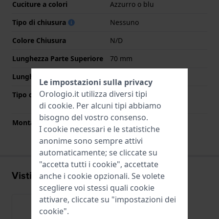
Cuciture a colori
Azzurro o blu
Tipo di chiusura
Nessuno
Colore Chiusura
N/D
Lunghezza Parte Superiore
70 mm
Lunghezza Parte Inferiore
105 mm
Le impostazioni sulla privacy
Orologio.it utilizza diversi tipi
Tipo di montatura
Perni a molla a sgancio
rapido
di
cookie
. Per alcuni tipi abbiamo
bisogno del vostro consenso.
Montatura dritta
Si
I cookie necessari e le statistiche
anonime sono sempre attivi
automaticamente; se cliccate su
"accetta tutti i cookie", accettate
Visti di recente
anche i cookie opzionali. Se volete
scegliere voi stessi quali cookie
attivare, cliccate su "impostazioni dei
cookie".