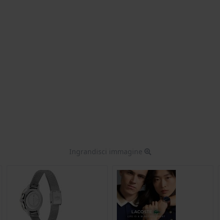
Ingrandisci immagine