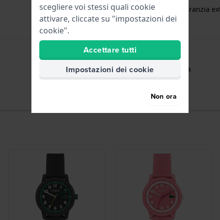
scegliere voi stessi quali cookie
gratuita
1 anno di garanzia ext
attivare, cliccate su "impostazioni dei
cookie".
Accettare tutti
Impostazioni dei cookie
Ore - Lancetta analogica
Non ora