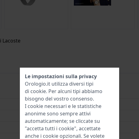
i Lacoste
Le impostazioni sulla privacy
Orologio.it utilizza diversi tipi
di
cookie
. Per alcuni tipi abbiamo
LC2001127
bisogno del vostro consenso.
7613272386777
I cookie necessari e le statistiche
anonime sono sempre attivi
34 mm
automaticamente; se cliccate su
3 Bar (lavaggio mani)
"accetta tutti i cookie", accettate
anche i cookie opzionali. Se volete
2 Anni di garanzia