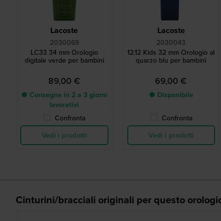
Lacoste
Lacoste
2030069
2030043
LC33 34 mm Orologio
12.12 Kids 32 mm Orologio al
digitale verde per bambini
quarzo blu per bambini
89,00 €
69,00 €
● Consegna in 2 a 3 giorni
● Disponibile
lavorativi
Confronta
Confronta
Vedi i prodotti
Vedi i prodotti
Cinturini/bracciali originali per questo orologi