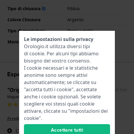
Tipo di chiusura
Fibbia
Colore Chiusura
Argento
Tipo di montatura
Perni a molla
Le impostazioni sulla privacy
Montatura dritta
Si
Orologio.it utilizza diversi tipi
di
cookie
. Per alcuni tipi abbiamo
bisogno del vostro consenso.
I cookie necessari e le statistiche
Esperienze utente
anonime sono sempre attivi
automaticamente; se cliccate su
"Originale "
"accetta tutti i cookie", accettate
Show original text
anche i cookie opzionali. Se volete
Miguel Hernandez Gonzalez · 17 giugno 2022
scegliere voi stessi quali cookie
attivare, cliccate su "impostazioni dei
cookie".
Eccellente
Accettare tutti
L'ho trovato solo con te ed è originale