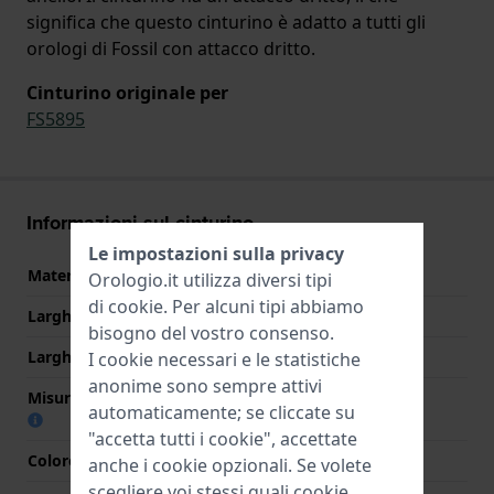
significa che questo cinturino è adatto a tutti gli
orologi di Fossil con attacco dritto.
Cinturino originale per
FS5895
Informazioni sul cinturino
Le impostazioni sulla privacy
Materiale Cinturino
Tessuto
Orologio.it utilizza diversi tipi
di
cookie
. Per alcuni tipi abbiamo
Larghezza cinturino
22 mm
bisogno del vostro consenso.
Larghezza tra Anse
22 mm
I cookie necessari e le statistiche
anonime sono sempre attivi
Misura cinturino alla fibbia
22 mm
automaticamente; se cliccate su
"accetta tutti i cookie", accettate
Colore cinturino
Mutlicolore
anche i cookie opzionali. Se volete
scegliere voi stessi quali cookie