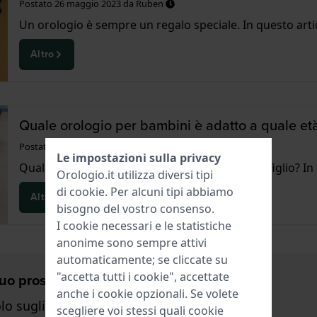
Postato
26 maggio 2023
da
Ruben
Un orologio è sempre un regalo speciale. In questo artic
Altro
Quale orologio per bambini è adatto a quale et
Postato
9 novembre 2022
da
Miriam
Le impostazioni sulla privacy
Quale orologio per bambini è più adatto a tuo figlio? In
Orologio.it utilizza diversi tipi
di
cookie
. Per alcuni tipi abbiamo
Altro
bisogno del vostro consenso.
I cookie necessari e le statistiche
anonime sono sempre attivi
automaticamente; se cliccate su
"accetta tutti i cookie", accettate
 Tuo prossimo orologio.
anche i cookie opzionali. Se volete
o sugli orologi)
scegliere voi stessi quali cookie