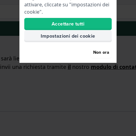
attivare, cliccate su "impostazioni dei
cookie".
Accettare tutti
Iscriviti
Impostazioni dei cookie
Non ora
arà lieto di aiutarLa!
 invii una richiesta tramite
il
nostro
modulo di conta