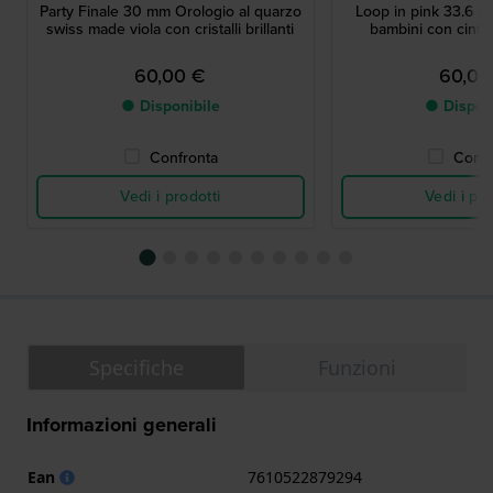
Party Finale 30 mm Orologio al quarzo
Loop in pink 33.6 m
swiss made viola con cristalli brillanti
bambini con cint
60,00 €
60,00
● Disponibile
● Dispon
Confronta
Confr
Vedi i prodotti
Vedi i pro
Specifiche
Funzioni
Informazioni generali
Ean
7610522879294