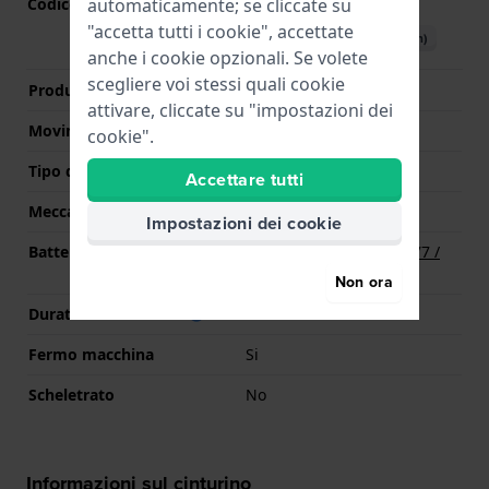
automaticamente; se cliccate su
Codice Movimento
FF-FCSP
(
Vedi specifiche
)
"accetta tutti i cookie", accettate
Scarica il manuale (English)
anche i cookie opzionali. Se volete
scegliere voi stessi quali cookie
Produttore Movimento
ETA
attivare, cliccate su "impostazioni dei
Movimento svizzero
Si
cookie".
Tipo di display
Analogico
Accettare tutti
Meccanismo
Quarzo
Impostazioni dei cookie
Batteria
Batteria Renata R377 377 /
SR626SW / SG4
Non ora
Durata della batteria
24 mesi
Fermo macchina
Si
Scheletrato
No
Informazioni sul cinturino