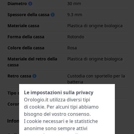
Diametro
30 mm
Spessore della cassa
9.3 mm
Materiale cassa
Plastica di origine biologica
Forma della cassa
Rotondo
Colore della cassa
Rosa
Materiale del retro della
Plastica di origine biologica
cassa
Retro cassa
Custodia con sportello per la
batteria
Le impostazioni sulla privacy
Tipo di vetro
Acrilico
Orologio.it utilizza diversi tipi
Corona
Corona da estrarre
di
cookie
. Per alcuni tipi abbiamo
bisogno del vostro consenso.
Informazioni del movimento
I cookie necessari e le statistiche
anonime sono sempre attivi