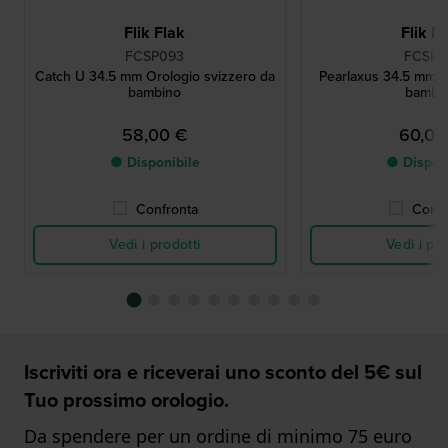
Flik Flak
Flik F
FCSP093
FCSP1
Catch U 34.5 mm Orologio svizzero da
Pearlaxus 34.5 mm O
bambino
bambi
58,00 €
60,00
● Disponibile
● Dispon
Confronta
Confr
Vedi i prodotti
Vedi i pro
Iscriviti ora e riceverai uno sconto del 5€ sul
Tuo prossimo orologio.
Da spendere per un ordine di minimo 75 euro