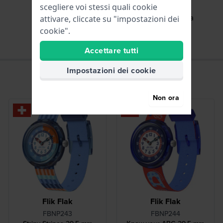
scegliere voi stessi quali cookie
Ore - Lancetta analogica
attivare, cliccate su "impostazioni dei
cookie".
Accettare tutti
Impostazioni dei cookie
Non ora
Must have
Flik Flak
Flik Flak
FBNP243
FBNP244