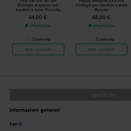
Fear me not! 30 mm
Happy Meadow 29.5 mm
Orologio al quarzo per
Orologio per bambini a tema
bambini a tema "Friendly
floreale
Monsters" di fabbricazione
44,00 €
48,00 €
svizzera
● Disponibile
● Disponibile
Confronta
Confronta
Vedi i prodotti
Vedi i prodotti
Specifiche
Informazioni generali
Ean