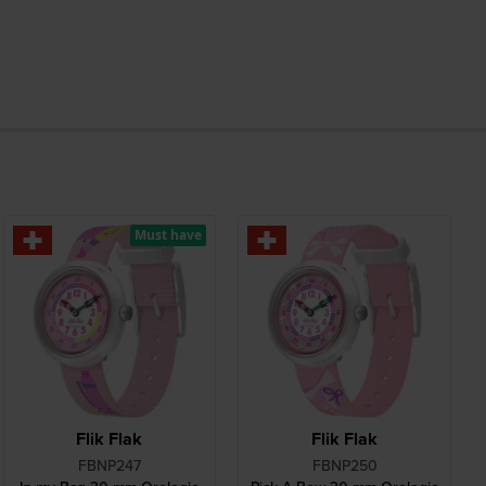
Must have
Flik Flak
Flik Flak
FBNP247
FBNP250