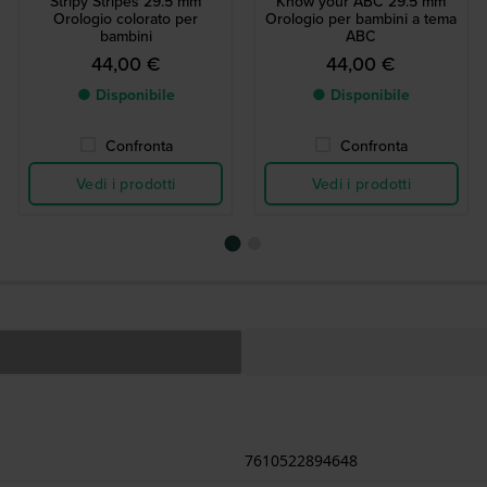
Stripy Stripes 29.5 mm
Know your ABC 29.5 mm
Orologio colorato per
Orologio per bambini a tema
bambini
ABC
44,00 €
44,00 €
● Disponibile
● Disponibile
Confronta
Confronta
Vedi i prodotti
Vedi i prodotti
7610522894648