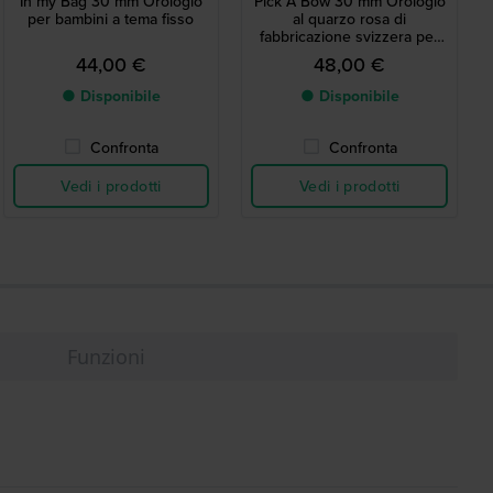
In my Bag 30 mm Orologio
Pick A Bow 30 mm Orologio
per bambini a tema fisso
al quarzo rosa di
fabbricazione svizzera per
bambini
44,00 €
48,00 €
● Disponibile
● Disponibile
Confronta
Confronta
Vedi i prodotti
Vedi i prodotti
Funzioni