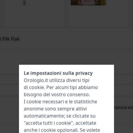
 Flik Flak
7610522894648
Le impostazioni sulla privacy
30 mm
Orologio.it utilizza diversi tipi
di
cookie
. Per alcuni tipi abbiamo
3 Bar (lavaggio mani)
bisogno del vostro consenso.
I cookie necessari e le statistiche
2 Anni di garanzia
gratuita
1 anno di garanzia ext
anonime sono sempre attivi
automaticamente; se cliccate su
"accetta tutti i cookie", accettate
anche i cookie opzionali. Se volete