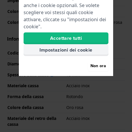
Impermeabilità
100 Bar (immersione)
anche i cookie opzionali. Se volete
Colore quadrante
Nero
scegliere voi stessi quali cookie
attivare, cliccate su "impostazioni dei
Colori lancette (h,m,s)
Oro rosa, Oro rosa, Oro rosa
cookie".
Accettare tutti
Informazioni della cassa
Impostazioni dei cookie
Codice cassa
80120
Diametro
44 mm
Non ora
Spessore della cassa
15 mm
Materiale cassa
Acciaio inox
Forma della cassa
Rotondo
Colore della cassa
Oro rosa
Materiale del retro della
Acciaio inox
cassa