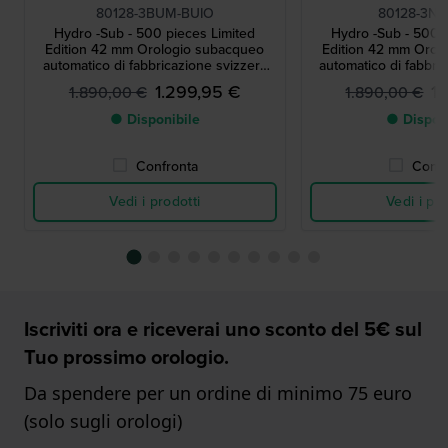
80128-3BUM-BUIO
80128-3NB
Hydro -Sub - 500 pieces Limited
Hydro -Sub - 500 p
Edition 42 mm Orologio subacqueo
Edition 42 mm Orol
automatico di fabbricazione svizzera
automatico di fabbri
certificato COSC
certificat
1.299,95 €
1
1.890,00 €
1.890,00 €
● Disponibile
● Dispon
Confronta
Confr
Vedi i prodotti
Vedi i pro
Iscriviti ora e riceverai uno sconto del 5€ sul
Tuo prossimo orologio.
Da spendere per un ordine di minimo 75 euro
(solo sugli orologi)