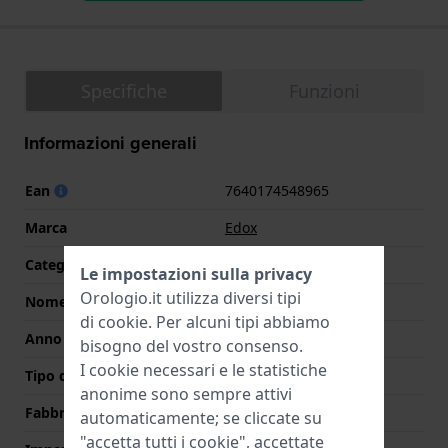
Specifiche
Funzioni
Informazioni generali
Ean
7640174548965
Marca
Edox
Categoria
Neptunian
Le impostazioni sulla privacy
Orologio.it utilizza diversi tipi
Nome
Skydiver Neptunian
di
cookie
. Per alcuni tipi abbiamo
Anno
2020 Autunno/Inverno
bisogno del vostro consenso.
I cookie necessari e le statistiche
Tipo di display
Analogico
anonime sono sempre attivi
Fabbricato in Svizzera
Si
automaticamente; se cliccate su
"accetta tutti i cookie", accettate