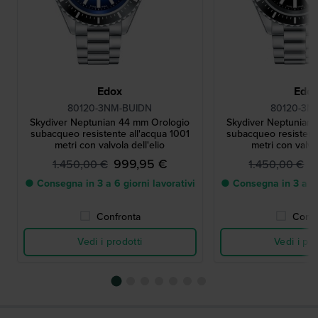
Edox
Edo
80120-3NM-BUIDN
80120-3N
Skydiver Neptunian 44 mm Orologio
Skydiver Neptunian
subacqueo resistente all'acqua 1001
subacqueo resistente
metri con valvola dell'elio
metri con valvol
999,95 €
9
1.450,00 €
1.450,00 €
● Consegna in 3 a 6 giorni lavorativi
● Consegna in 3 a 6 g
Confronta
Confr
Vedi i prodotti
Vedi i pro